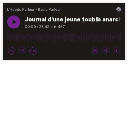
L'Hebdo Parleur - Radio Parleur
Journal d'une jeune toubib anarchist
00:00
/
28:42
•
467
×1