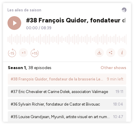
Les ailes de saison
#38 François Quidor, fondateur de la
00:00
/
08:39
×1
Season 1,
38 episodes
Other shows
#38 François Quidor, fondateur de la brasserie Les Félins
9 min left
#37 Eric Chevalier et Carine Dolek, association Valimage
19:11
#36 Sylvain Richier, fondateur de Castor et Bivouac
18:04
#35 Louise Grandjean, Myunili, artiste visuel en art numérique
10:47
#34 Manon Bouchet, cheffe du restaurant La Bouchée
07:11