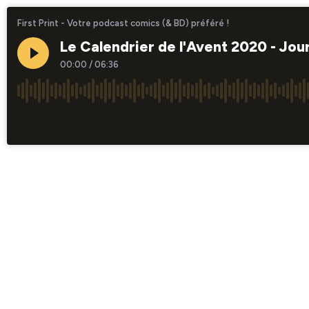
First Print - Votre podcast comics (& BD) préféré !
Le Calendrier de l'Avent 2020 - Jou
00:00
/
06:36
×1