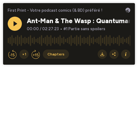
First Print - Votre podcast comics (& BD) préféré !
Ant-Man & The Wasp : Quantumania,
00:00
/
02:27:23
•
#1 Partie sans spoilers
×1
Chapters