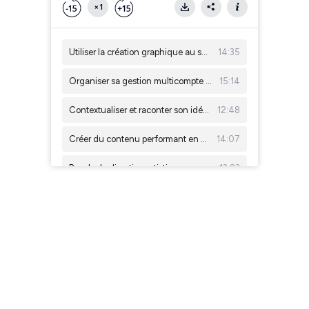
×1
Utiliser la création graphique au service des social ads - Loris Guillaume
14:35
Organiser sa gestion multicompte et multiformat - Aurélie Menguy
15:14
Contextualiser et raconter son idée par le design - Fabien Barral
12:48
Créer du contenu performant en quantité - Trésor Bofete
14:07
Rendre la direction artistique accessible au plus grand nombre - Stéphane Audouin
13:23
Créer facilement et efficacement avec Adobe Express - Olivier Huard