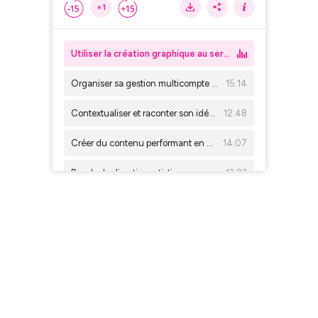
×1
Utiliser la création graphique au service des social ads - Loris Guillaume
Organiser sa gestion multicompte et multiformat - Aurélie Menguy
15:14
Contextualiser et raconter son idée par le design - Fabien Barral
12:48
Créer du contenu performant en quantité - Trésor Bofete
14:07
Rendre la direction artistique accessible au plus grand nombre - Stéphane Audouin
13:23
Créer facilement et efficacement avec Adobe Express - Olivier Huard
13:58