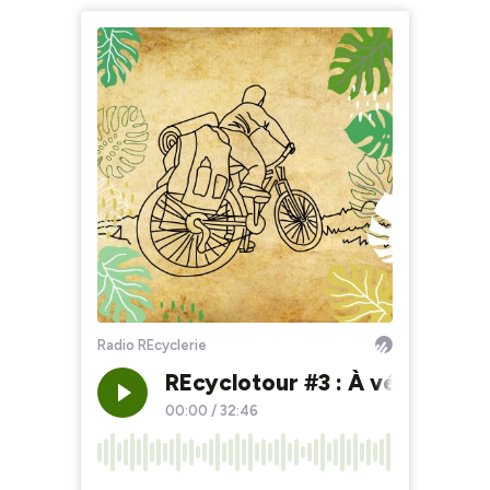
Radio REcyclerie
REcyclotour #3 : À vélo, le 
00:00
/
32:46