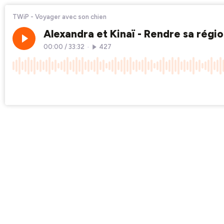
TWiP - Voyager avec son chien
Alexandra et Kinaï - Rendre sa régio
00:00
/
33:32
•
427
×1