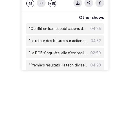
×1
Other shows
"Conflit en Iran et publications de la tech : les marchés sous tension" Julien Quistrebert, Tailor AM
04:25
"Le retour des futures sur actions individuelles aux États-Unis" Eric Lafrenière, Sunny AM
04:32
"La BCE s’inquiète, elle n’est pas la seule !" Christian Bito (ESSEC et SLGP)
02:50
"Premiers résultats : la tech divise, l'industrie européenne rassure" Léonard Cohen, Ginjer AM
04:28
IA, cloud, électrification : les nouveaux moteurs de l'énergie propre. Antoine Robbe, Galilee AM
03:53
"Résultats d'entreprises : un début de saison record aux US, plus mitigé en Europe" Emeric Blond, Tailor AM
03:43
"Effet de levier : les investisseurs américains empruntent de plus en plus pour investir" Eric Lafrenière, Sunny AM
05:02
"De l’eau pour mettre le feu : l’opéra ?!" Christian Bito (ESSEC et SLGP)
02:48
"Résultats d'entreprises : les banques américaines donnent le ton" Léonard Cohen, Ginjer AM
03:36