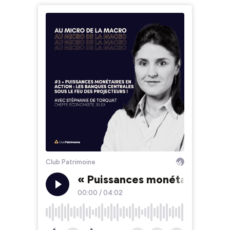
Club Patrimoine
« Puissances monétaires en ac
00:00
/
04:02