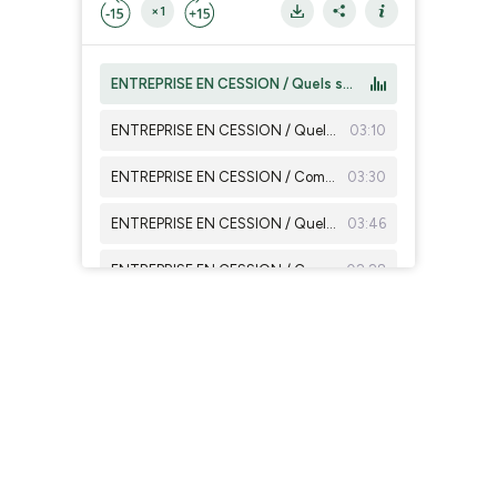
×1
ENTREPRISE EN CESSION / Quels seront vos droits à la retraite ?
ENTREPRISE EN CESSION / Quel doit être l’accord des associés pour procéder à la cession de l’entreprise ?
03:10
ENTREPRISE EN CESSION / Comment transmettre à moindre coût l’entreprise à mes enfants ?
03:30
ENTREPRISE EN CESSION / Quel est le coût de la cession ?
03:46
ENTREPRISE EN CESSION / Comment annoncer aux salariés la cession de l’entreprise ?
02:28
ENTREPRISE EN CESSION / Comment déterminer la valeur de votre entreprise ?
02:26
ENTREPRISE EN CESSION / Vous souhaiteriez céder seulement une partie de l’entreprise ?
02:55
ENTREPRISE EN CESSION / Quels sont les modes de cession ?
03:48