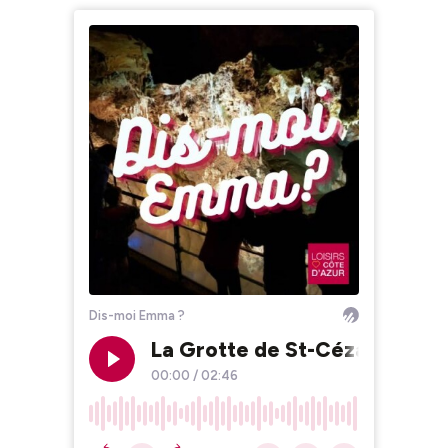
Dis-moi Emma ?
La Grotte de St-Cézaire, com
00:00
/
02:46