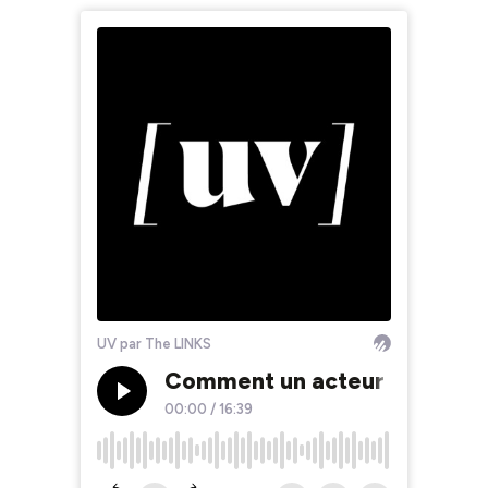
UV par The LINKS
Comment un acteur industriel
00:00
/
16:39