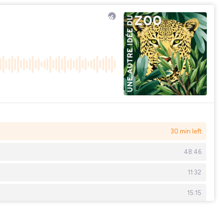
30 min left
48:46
11:32
15:15
19:56