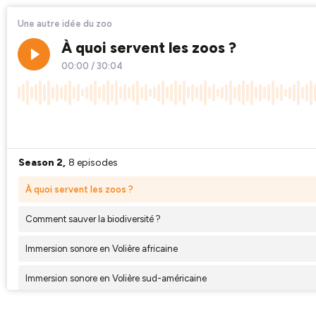
Une autre idée du zoo
À quoi servent les zoos ?
00:00
/
30:04
×1
Season 2,
8 episodes
À quoi servent les zoos ?
Comment sauver la biodiversité ?
Immersion sonore en Volière africaine
Immersion sonore en Volière sud-américaine
Dans les coulisses d'un entrainement médical avec les lions