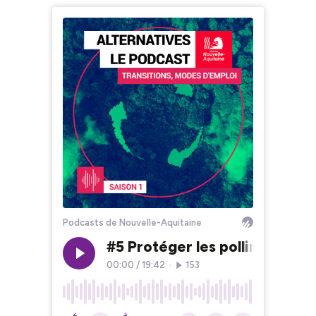
Podcasts de Nouvelle-Aquitaine
#5 Protéger les pollinisateurs
00:00
/
19:42
•
153