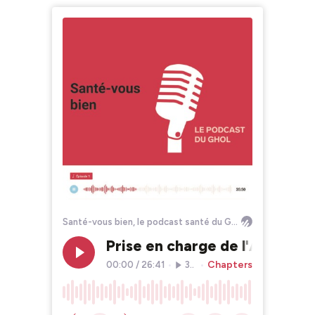
Santé-vous bien, le podcast santé du GHOL
Prise en charge de l'AVC par 
Chapters
00:00
/
26:41
•
379
•