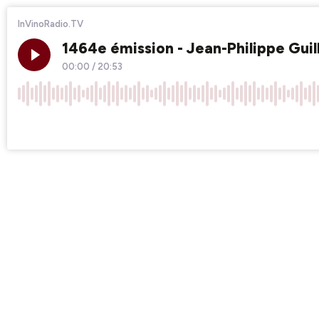
InVinoRadio.TV
1464e émission - Jean-Philippe Guil
00:00
/
20:53
×1