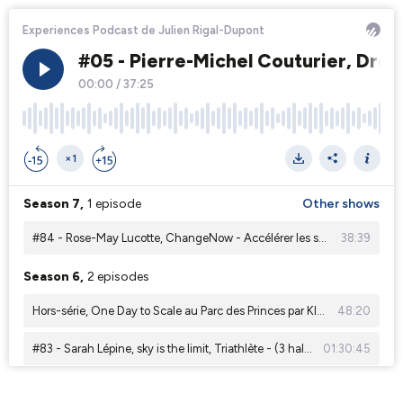
Experiences Podcast de Julien Rigal-Dupont
#05 - Pierre-Michel Couturier, Drea
00:00
/
37:25
×1
Season 7,
1 episode
Other shows
#84 - Rose-May Lucotte, ChangeNow - Accélérer les solutions. Favoriser un changement positif.
38:39
Season 6,
2 episodes
Hors-série, One Day to Scale au Parc des Princes par Klozer
48:20
#83 - Sarah Lépine, sky is the limit, Triathlète - (3 half Ironman et 2 Ironman)
01:30:45
Season 5,
7 episodes