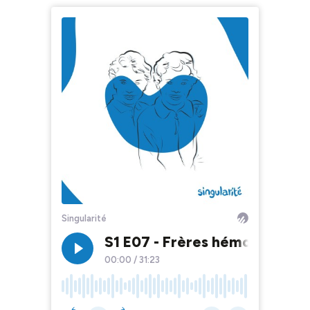
Singularité
S1 E07 - Frères hémophiles : p
00:00
/
31:23