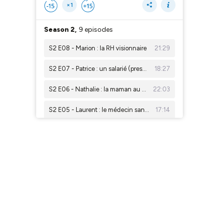
×1
Season 2,
9 episodes
S2 E08 - Marion : la RH visionnaire
21:29
S2 E07 - Patrice : un salarié (presque) comme les autres
18:27
S2 E06 - Nathalie : la maman au grand cœur
22:03
S2 E05 - Laurent : le médecin sans frontière
17:14
S2 E04 - Annie Harroche : Parler, comprendre et traiter la douleur
22:20
S2 E03 - Patrice : la philosophie de la marche
18:35
S2 E02 - Steffi : la communication, clé de relations intimes sereines
16:40
S2 E01 - Barnabé et Jade : l’amour au temps de l’hémophilie
15:37
Découvrez la saison 2 de Singularité
01:33