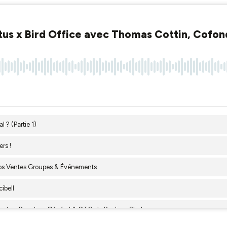
ctus x Bird Office avec Thomas Cottin, Cofo
 ? (Partie 1)
rs !
 vos Ventes Groupes & Événements
ibell
Benatya, Directeur Général & CTO de Booking Shake