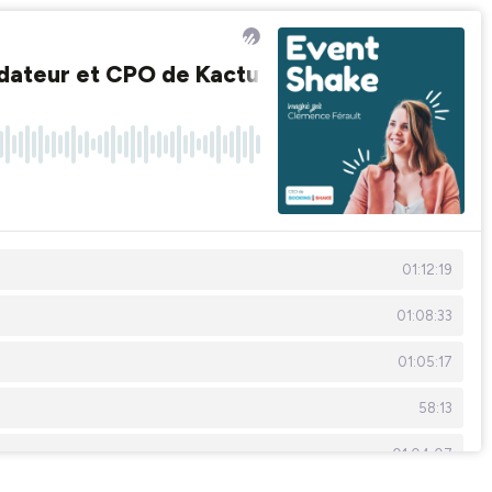
ndateur et CPO de Kactus x Bird Office
01:12:19
01:08:33
01:05:17
58:13
01:04:07