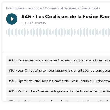
Event Shake - Le Podcast Commercial Groupes et Événements
#46 - Les Coulisses de la Fusion Ka
00:00
/
01:09:15
×1
#98 - Connaissez-vous les Failles Cachées de votre Service Commercial
#97 - Leur Offre : LA raison pour laquelle ils signent 80% de leurs dossie
#96 - Optimisez votre Process Commercial : les 8 Erreurs qui Freinent
#95 - Vendez plus d'Évènements grâce à Google Ads avec l'équipe Dec
#94 - Les Outils pour Automatiser votre Prospection BtoB avec Réda 