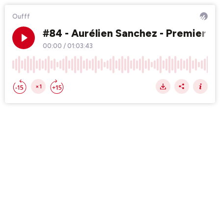
Oufff
#84 - Aurélien Sanchez - Premier Fr
00:00
/
01:03:43
×1