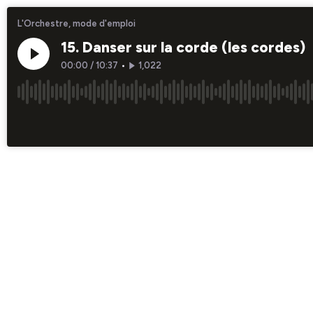
L'Orchestre, mode d'emploi
15. Danser sur la corde (les cordes)
00:00
/
10:37
•
1,022
×1