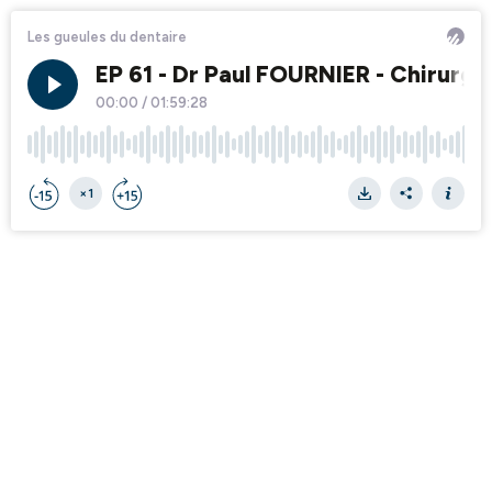
Les gueules du dentaire
EP 61 - Dr Paul FOURNIER - Chirurgie
00:00
/
01:59:28
×1