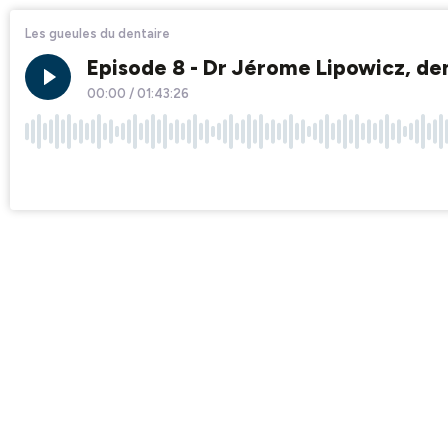
Les gueules du dentaire
Episode 8 - Dr Jérome Lipowicz, den
00:00
/
01:43:26
×1