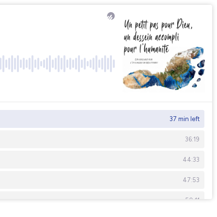
37 min left
36:19
44:33
47:53
50:11