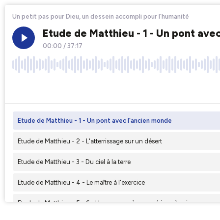
Un petit pas pour Dieu, un dessein accompli pour l'humanité
Etude de Matthieu - 1 - Un pont ave
00:00
/
37:17
×1
Etude de Matthieu - 1 - Un pont avec l'ancien monde
Etude de Matthieu - 2 - L'atterrissage sur un désert
Etude de Matthieu - 3 - Du ciel à la terre
Etude de Matthieu - 4 - Le maître à l'exercice
Etude de Matthieu - 5 - 6 - Un royaume à conquérir ou à suivre