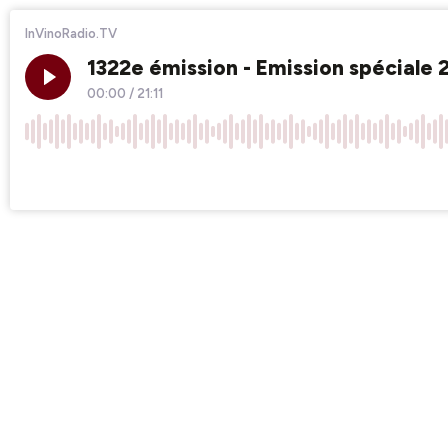
InVinoRadio.TV
1322e émission - Emission spéciale 
00:00
/
21:11
×1