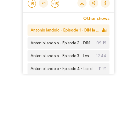
×1
Other shows
Antonio Iandolo - Episode 1 - DIM la marque love brand des français
Antonio Iandolo - Episode 2 - DIM Une marque innovante et genereuse
09:19
Antonio Iandolo - Episode 3 - Les innovations produit de la marque DIM
12:44
Antonio Iandolo - Episode 4 - Les dernieres evolutions de la marque DIM et son avenir
11:21