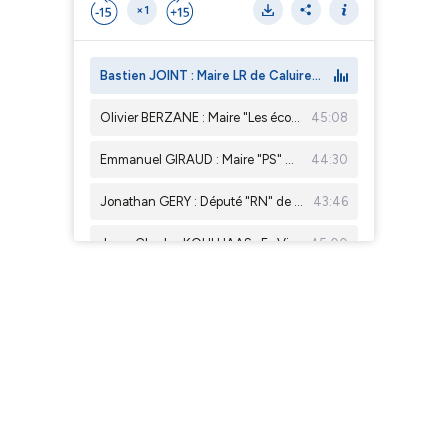
×1
Bastien JOINT : Maire LR de Caluire-et-Cuire et Vice-Président à la Métropole en charge de l'alimentation, de l'agriculture et de la nature
Olivier BERZANE : Maire "Les écologistes" du 8e arrondissement de Lyon et Conseiller Municipal, Groupe les écologistes
45:08
Emmanuel GIRAUD : Maire "PS" du 9e arrondissement de Lyon et Conseiller Municipal Groupe socialiste, Gauche sociale et écologique
44:30
Jonathan GERY : Député "RN" de la 8e circonscription du Rhône
43:46
Jean-Charles KOHLHAAS : Ex Vice-Président "Les écologistes" à la Métropole de Lyon et actuel Conseiller Métropolitain d'opposition
45:00
Alexandre VINCENDET : Maire "Horizon" de Rillieux-la-Pape et Vice-Président à la métropole de Lyon en charge de l'habitat
46:13
Issam BENZEGHIBA : Maire "Divers Centre" de Meyzieu
45:35
Cyrille ISAAC-SIBILLE : Député "MODEM" de la 12e circonscription du Rhône et Conseiller Métropolitain
45:54
Jérémie BREAUD : Maire "LR" de Bron et Vice-Président à la métropole de Lyon en charge de la sécurité et la tranquillité publique
45:43