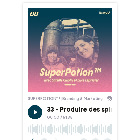
SUPERPOTION™ | Branding & Marketing des marques de boissons, bières et spiritueux — Avec Ludovic Mornand
33 - Produire des spiritueux d
00:00
/
51:35