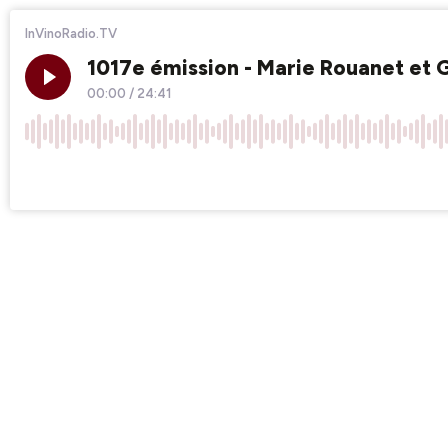
InVinoRadio.TV
1017e émission - Marie Rouanet et 
00:00
/
24:41
×1