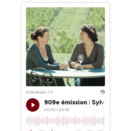
InVinoRadio.TV
909e émission : Sylvie Course
00:00
/
24:56