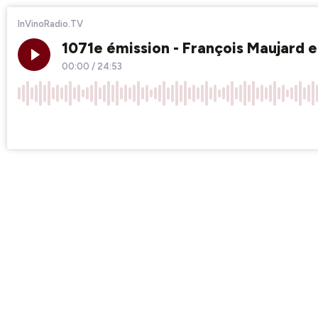
InVinoRadio.TV
1071e émission - François Maujard et
00:00
/
24:53
×1