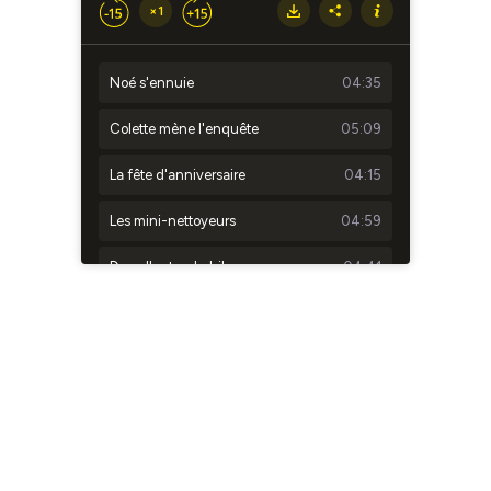
×1
Noé s'ennuie
04:35
Colette mène l'enquête
05:09
La fête d'anniversaire
04:15
Les mini-nettoyeurs
04:59
Dans l'antre du hibou
04:41
Luce la puce dit non !
04:36
Perdu dans l'école
04:42
Un grand voyage
05:08
À la recherche de Maman grenouille
04:37