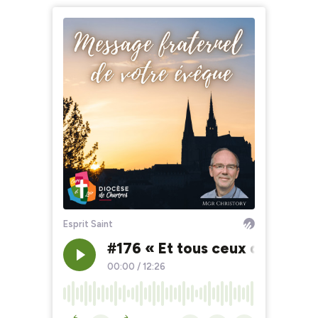
Esprit Saint
#176 « Et tous ceux qui le tou
00:00
/
12:26