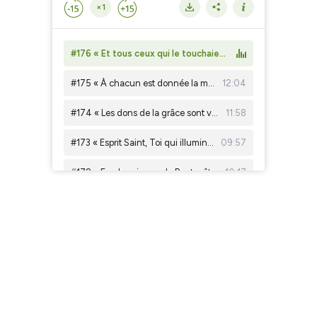
×1
#176 « Et tous ceux qui le touchaient étaient sauvés ! »
#175 « À chacun est donnée la manifestation de l’Esprit en vue du bien ! »
12:04
#174 « Les dons de la grâce sont variés, mais c’est le même Esprit ! »
11:58
#173 « Esprit Saint, Toi qui illumines les yeux de notre cœur, viens en nous ! »
09:57
#172 « En chemin vers la Pentecôte ! »
10:17