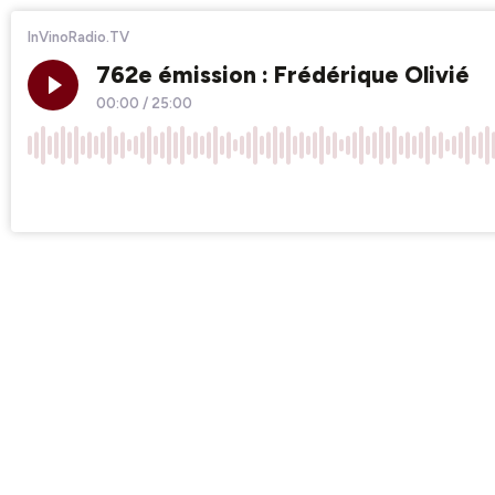
InVinoRadio.TV
762e émission : Frédérique Olivié
00:00
/
25:00
×1