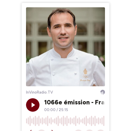
InVinoRadio.TV
1066e émission - François Pe
00:00
/
25:15