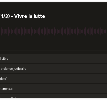
/3) - Vivre la lutte
icière
 violence judiciaire
riste"
erroriste
lisme au Rojava