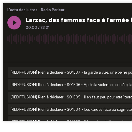
L'actu des luttes - Radio Parleur
Larzac, des femmes face à l'armée (1
00:00
/
23:21
×1
[REDIFFUSION] Rien à déclarer - S01E07 - la garde à vue, une peine pol
[REDIFFUSION] Rien à déclarer - S01E06 - Après la violence policière, la
[REDIFFUSION] Rien à déclarer - S01E05 - Il en faut peu pour être "terro
[REDIFFUSION] Rien à déclarer - S01E04 - Les kurdes face au stigmate t
[REDIFFUSION] Rien à déclarer - S01E03 - Répression de l'internationa