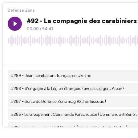
Defense Zone
#92 - La compagnie des carabiniers
00:00
/
54:43
×1
#289 - Jean, combattant français en Ukraine
#288 - S'engager à la Légion étrangère (avec le sergent Alban)
#287 - Sortie de Défense Zone mag #23 en kiosque !
#286 - Le Groupement Commando Parachutiste (Commandant Benoît V
#285 - La mission de l'OTAN en Irak (Général Christophe Hintzy)