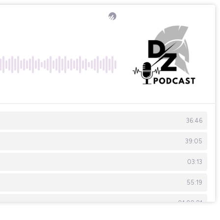
36:46
39:05
03:13
55:19
01:02:21