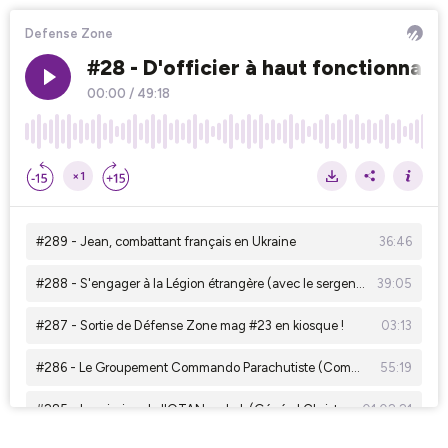
Defense Zone
#28 - D'officier à haut fonctionnair
00:00
/
49:18
×1
#289 - Jean, combattant français en Ukraine
36:46
#288 - S'engager à la Légion étrangère (avec le sergent Alban)
39:05
#287 - Sortie de Défense Zone mag #23 en kiosque !
03:13
#286 - Le Groupement Commando Parachutiste (Commandant Benoît Valadier)
55:19
#285 - La mission de l'OTAN en Irak (Général Christophe Hintzy)
01:02:21