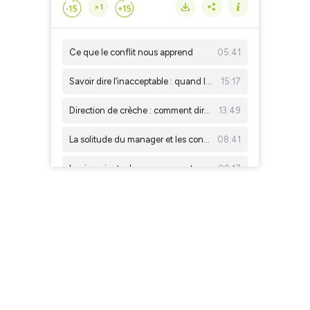
×1
Ce que le conflit nous apprend
05:41
Savoir dire l’inacceptable : quand la directrice de crèche doit oser nommer ce qui ne va pas
15:17
Direction de crèche : comment dire les choses ?
13:49
La solitude du manager et les conflits
08:41
Les invariants du management en crèche. Avec Marie Defrance
09:17
Ingestion d'une pile bouton au lithium par un enfant : le point sur les risques et la prévention. Avec le professeur Romain Basmaci
13:02
La Rentrée de la Petite Enfance 2023 - Table ronde 4. La formation des professionnels : un enjeu d’avenir
01:29:23
La Rentrée de la Petite Enfance 2023 - Entretien avec Claire Grolleau, présidente de l’association Label Vie
10:10
La Rentrée de la Petite Enfance 2023 - Table ronde 3. Quel avenir pour les micro-crèches ?
01:29:01