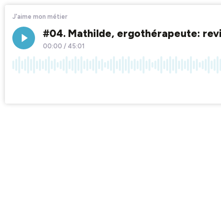
J'aime mon métier
#04. Mathilde, ergothérapeute: rev
00:00
/
45:01
×1