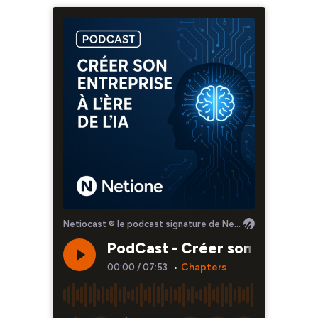
Netiocast ® le podcast signature de Netione ® par Noël LUDWIG
PodCast - Créer son entreprise
Chapters
00:00
/
07:53
•