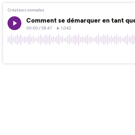
Créateurs nomades
Comment se démarquer en tant que
00:00
/
58:47
•
1,042
×1