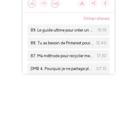
×1
Other shows
89. Le guide ultime pour créer un contenu engageant et qui vend
15:19
88. Tu as besoin de Pinterest pour trouver des clients si...
12:40
87. Ma méthode pour recycler mes contenus déjà publiés
17:30
DMB 4. Pourquoi je ne partage plus mon chiffre d'affaires
07:15
86. Les mythes et croyances autour du sommeil, interview avec Clémence de Bien Dans Mon Plumard
58:43
DMB 3. Mon organisation actuelle (qui n'a jamais été aussi simple)
06:50
85. Pinterest, ce n'est pas une solution miracle
16:53
84. Les coulisses de la création d'une marque de papèterie, interview avec Olga (Ollo Papèterie)
46:48
83. Pourquoi quitter Instagram et te lancer sur Pinterest dès demain ?
14:04