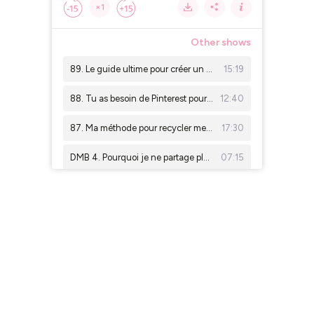
×1
Other shows
89. Le guide ultime pour créer un contenu engageant et qui vend
15:19
88. Tu as besoin de Pinterest pour trouver des clients si...
12:40
87. Ma méthode pour recycler mes contenus déjà publiés
17:30
DMB 4. Pourquoi je ne partage plus mon chiffre d'affaires
07:15
86. Les mythes et croyances autour du sommeil, interview avec Clémence de Bien Dans Mon Plumard
58:43
DMB 3. Mon organisation actuelle (qui n'a jamais été aussi simple)
06:50
85. Pinterest, ce n'est pas une solution miracle
16:53
84. Les coulisses de la création d'une marque de papèterie, interview avec Olga (Ollo Papèterie)
46:48
83. Pourquoi quitter Instagram et te lancer sur Pinterest dès demain ?
14:04