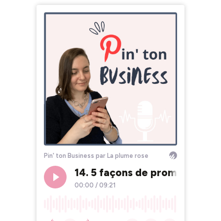
Pin' ton Business par La plume rose
14. 5 façons de promouvoir to
00:00
/
09:21