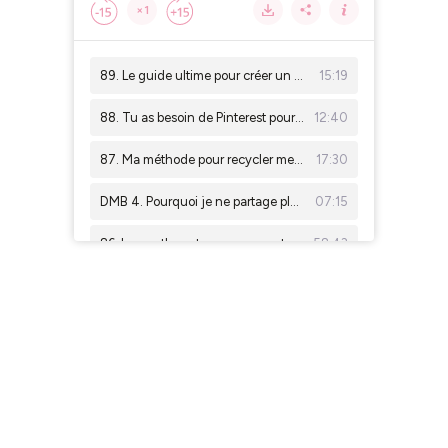
×1
89. Le guide ultime pour créer un contenu engageant et qui vend
15:19
88. Tu as besoin de Pinterest pour trouver des clients si...
12:40
87. Ma méthode pour recycler mes contenus déjà publiés
17:30
DMB 4. Pourquoi je ne partage plus mon chiffre d'affaires
07:15
86. Les mythes et croyances autour du sommeil, interview avec Clémence de Bien Dans Mon Plumard
58:43
DMB 3. Mon organisation actuelle (qui n'a jamais été aussi simple)
06:50
85. Pinterest, ce n'est pas une solution miracle
16:53
84. Les coulisses de la création d'une marque de papèterie, interview avec Olga (Ollo Papèterie)
46:48
83. Pourquoi quitter Instagram et te lancer sur Pinterest dès demain ?
14:04