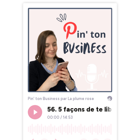
Pin' ton Business par La plume rose
56. 5 façons de te libérer du 
00:00
/
14:53