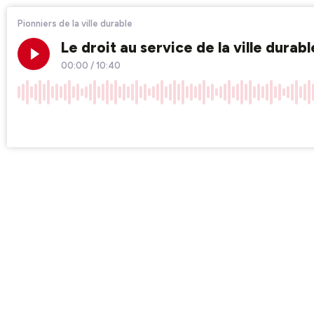
Pionniers de la ville durable
Le droit au service de la ville dura
00:00
/
10:40
×1