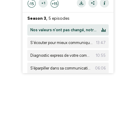
×1
Season 3,
5 episodes
Nos valeurs n’ont pas changé, notre manière d’en parler si
S'écouter pour mieux communiquer
13:47
Diagnostic express de votre communication
10:55
S’éparpiller dans sa communication : partout à la fois… et finalement nulle part
06:06
Communiquer autrement
01:56
Season 2,
12 episodes
10. En tant que freelance comment donner du sens à son travail ? — Avec Coline Didier
50:12
9. Pour une influence plus responsable — avec Amélie Deloche
42:23
8. L’écoute de soi pour adopter un rythme plus slow en tant qu’entrepreneur — Avec Laure Dodier
01:08:19