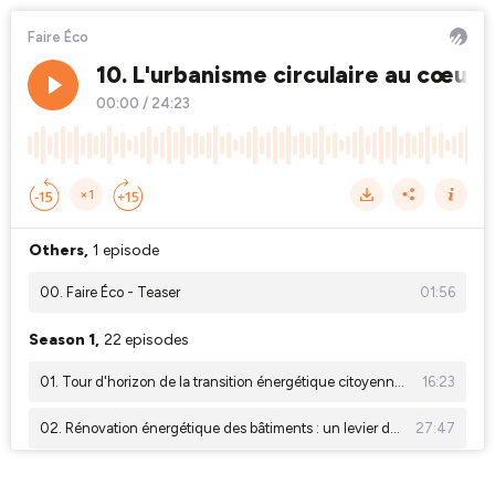
Faire Éco
10. L'urbanisme circulaire au cœur
00:00
/
24:23
×1
Others,
1 episode
00. Faire Éco - Teaser
01:56
Season 1,
22 episodes
01. Tour d'horizon de la transition énergétique citoyenne avec Patrick Behm
16:23
02. Rénovation énergétique des bâtiments : un levier de la transition écologique
27:47
03. transition énergétique citoyenne : c’est possible ! avec Patrick Sabin du TEPOS Cœur Haute Landes
32:38