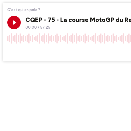
C'est qui en pole ?
CQEP - 75 - La course MotoGP du Red
00:00
/
57:25
×1