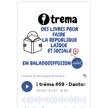
i tréma, la chronique littéraire
i tréma #59 - Danton et Robe
00:00
/
03:47
•
82