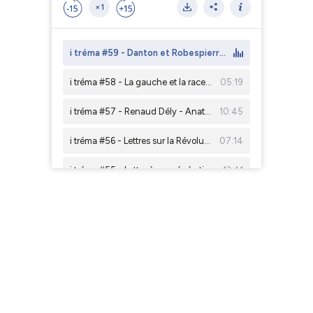
×1
i tréma #59 - Danton et Robespierre Le choc de la Révolution de Loris Chavanette
i tréma #58 - La gauche et la race, de Manuel Boucher
05:19
i tréma #57 - Renaud Dély - Anatomie d'une trahison
10:45
i tréma #56 - Lettres sur la Révolution française de Martine Lecoq
07:14
i tréma #55 - Lettre à ma génération de Louise El Yafi
13:41
i tréma #54 - Oser l’universalisme contre le communautarisme de Natalie Heinich
09:43
i tréma #53 - Pierre Mendès France, la foi démocratique de Frédéric Potier
07:37
i tréma #52 - La falsification de l’histoire. Éric Zemmour, l’extrême droite, Vichy et les juifs de Laurent Joly
06:48
i tréma #51 - Nouvelle histoire de l’ultra-gauche de Christophe Bourseiller
03:19